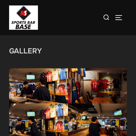
コ
ン
検
サイドバ
テ
索
ン
対
ツ
象:
へ
GALLERY
ス
キ
ッ
プ